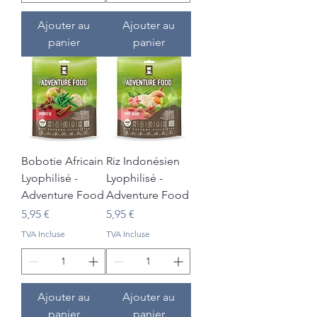
Ajouter au
Ajouter au
panier
panier
Bobotie Africain
Riz Indonésien
Lyophilisé -
Lyophilisé -
Adventure Food
Adventure Food
Prix
Prix
5,95 €
5,95 €
TVA Incluse
TVA Incluse
Ajouter au
Ajouter au
panier
panier