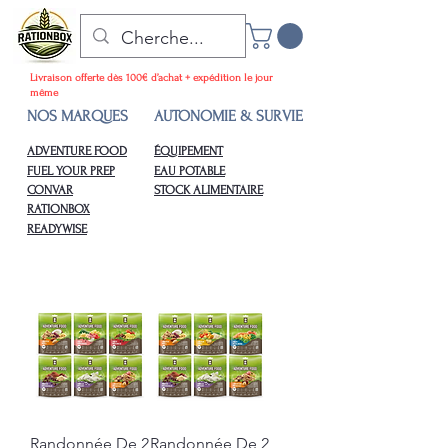
Livraison offerte dès 100€ d’achat + expédition le jour
même
NOS MARQUES
AUTONOMIE & SURVIE
ADVENTURE FOOD
ÉQUIPEMENT
FUEL YOUR PREP
EAU POTABLE
CONVAR
STOCK ALIMENTAIRE
RATIONBOX
READYWISE
Randonnée De 2
Randonnée De 2