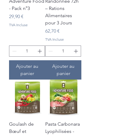
Adventure Food
Randonnée 72h
- Pack n°3
– Rations
Alimentaires
Prix
29,90 €
pour 3 Jours
TVA Incluse
Prix
62,70 €
TVA Incluse
Ajouter au
Ajouter au
panier
panier
Goulash de
Pasta Carbonara
Bœuf et
Lyophilisées -