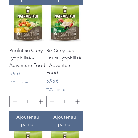
Poulet au Curry
Riz Curry aux
Lyophilisé -
Fruits Lyophilisé
Adventure Food
- Adventure
Food
Prix
5,95 €
Prix
5,95 €
TVA Incluse
TVA Incluse
Ajouter au
Ajouter au
panier
panier