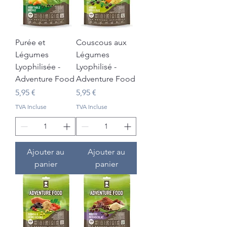
Purée et
Couscous aux
Légumes
Légumes
Lyophilisée -
Lyophilisé -
Adventure Food
Adventure Food
Prix
Prix
5,95 €
5,95 €
TVA Incluse
TVA Incluse
Ajouter au
Ajouter au
panier
panier