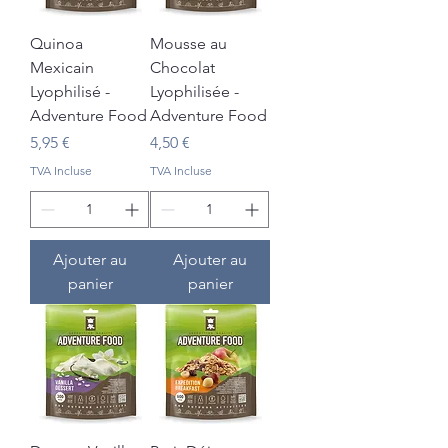
Quinoa
Mousse au
Mexicain
Chocolat
Lyophilisé -
Lyophilisée -
Adventure Food
Adventure Food
Prix
Prix
5,95 €
4,50 €
TVA Incluse
TVA Incluse
Ajouter au
Ajouter au
panier
panier