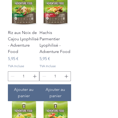
Riz aux Noix de
Hachis
Cajou Lyophilisé
Parmentier
- Adventure
Lyophilisé -
Food
Adventure Food
Prix
Prix
5,95 €
5,95 €
TVA Incluse
TVA Incluse
Ajouter au
Ajouter au
panier
panier