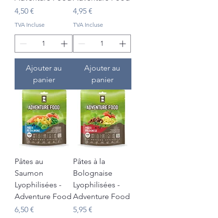
Prix
Prix
4,50 €
4,95 €
TVA Incluse
TVA Incluse
Ajouter au
Ajouter au
panier
panier
Pâtes au
Pâtes à la
Saumon
Bolognaise
Lyophilisées -
Lyophilisées -
Adventure Food
Adventure Food
Prix
Prix
6,50 €
5,95 €