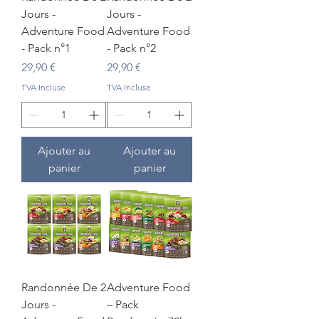
Jours -
Jours -
Adventure Food
Adventure Food
- Pack n°1
- Pack n°2
Prix
Prix
29,90 €
29,90 €
TVA Incluse
TVA Incluse
Ajouter au
Ajouter au
panier
panier
Randonnée De 2
Adventure Food
Jours -
– Pack