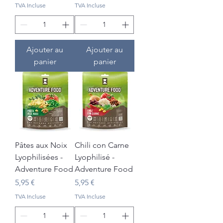
TVA Incluse
TVA Incluse
Ajouter au
Ajouter au
panier
panier
Pâtes aux Noix
Chili con Carne
Lyophilisées -
Lyophilisé -
Adventure Food
Adventure Food
Prix
Prix
5,95 €
5,95 €
TVA Incluse
TVA Incluse