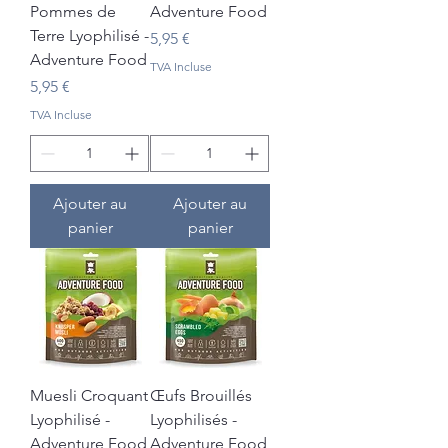
Pommes de
Adventure Food
Terre Lyophilisé -
Prix
5,95 €
Adventure Food
TVA Incluse
Prix
5,95 €
TVA Incluse
Ajouter au
Ajouter au
panier
panier
Muesli Croquant
Œufs Brouillés
Lyophilisé -
Lyophilisés -
Adventure Food
Adventure Food