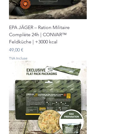
EPA JÄGER – Ration Militaire
Complète 24h | CONVAR™
Feldküche | +3000 kcal
Prix
49,00 €
TVA Incluse