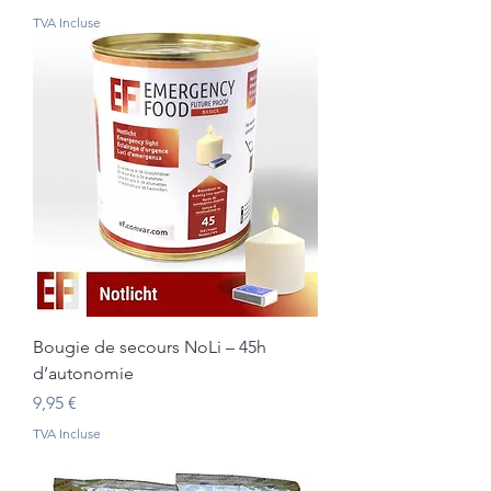
TVA Incluse
Bougie de secours NoLi – 45h
d’autonomie
Prix
9,95 €
TVA Incluse