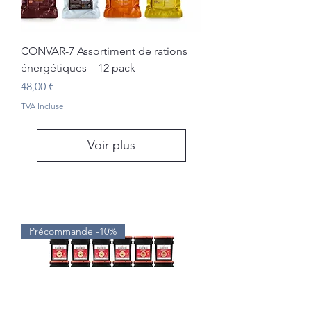
CONVAR-7 Assortiment de rations
énergétiques – 12 pack
Prix
48,00 €
TVA Incluse
Voir plus
Précommande -10%