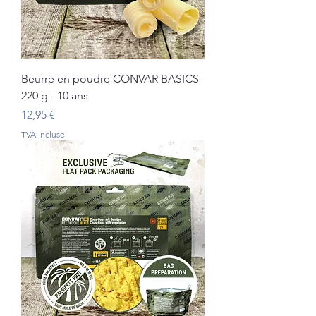
Beurre en poudre CONVAR BASICS
220 g - 10 ans
Prix
12,95 €
TVA Incluse