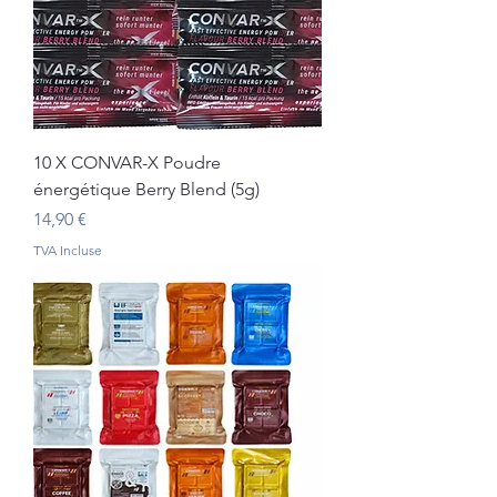
10 X CONVAR-X Poudre
énergétique Berry Blend (5g)
Prix
14,90 €
TVA Incluse