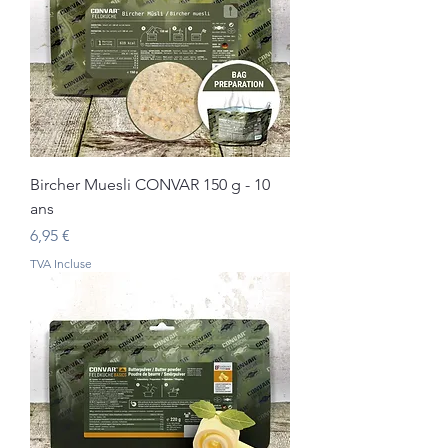
Bircher Muesli CONVAR 150 g - 10
ans
Prix
6,95 €
TVA Incluse