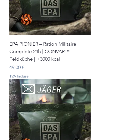
EPA PIONIER – Ration Militaire
Complète 24h | CONVAR™
Feldküche | +3000 kcal
Prix
49,00 €
TVA Incluse