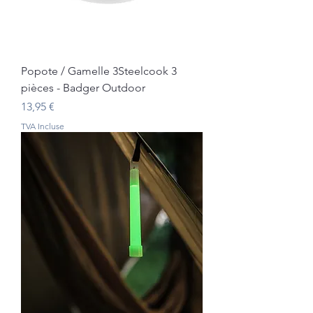
Popote / Gamelle 3Steelcook 3
pièces - Badger Outdoor
Prix
13,95 €
TVA Incluse