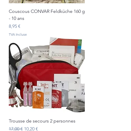
Couscous CONVAR Feldküche 160 g
- 10 ans
Prix
8,95 €
TVA Incluse
Trousse de secours 2 personnes
Prix original
Prix promotionnel
17,00 €
10,20 €