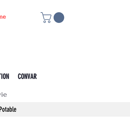
ême
TION
CONVAR
vie
Potable