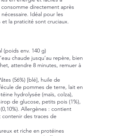
e consomme directement après
e nécessaire. Idéal pour les
t la praticité sont cruciaux.
l (poids env. 140 g)
l’eau chaude jusqu’au repère, bien
chet, attendre 8 minutes, remuer à
âtes (56%) [blé], huile de
fécule de pommes de terre, lait en
éine hydrolysée (maïs, colza),
irop de glucose, petits pois (1%),
e (0,10%). Allergènes : contient
ut contenir des traces de
reux et riche en protéines