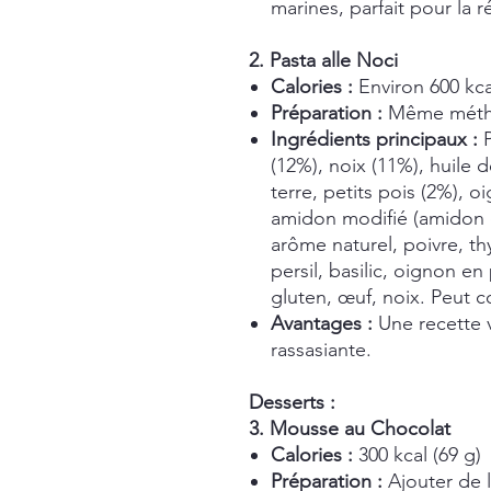
marines, parfait pour la r
2. Pasta alle Noci
Calories :
Environ 600 kca
Préparation :
Même méthod
Ingrédients principaux :
P
(12%), noix (11%), huile
terre, petits pois (2%), o
amidon modifié (amidon d
arôme naturel, poivre, th
persil, basilic, oignon e
gluten, œuf, noix. Peut c
Avantages :
Une recette 
rassasiante.
Desserts :
3. Mousse au Chocolat
Calories :
300 kcal (69 g)
Préparation :
Ajouter de l