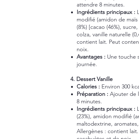
attendre 8 minutes.
Ingrédients principaux :
modifié (amidon de maïs 
(8%) [cacao (46%), sucre,
colza, vanille naturelle (0
contient lait. Peut conte
noix.
Avantages :
Une touche su
journée.
4. Dessert Vanille
Calories :
Environ 300 kca
Préparation :
Ajouter de l
8 minutes.
Ingrédients principaux :
L
(23%), amidon modifié (a
maltodextrine, aromates, 
Allergènes : contient lait
cacahuètes et de noix.