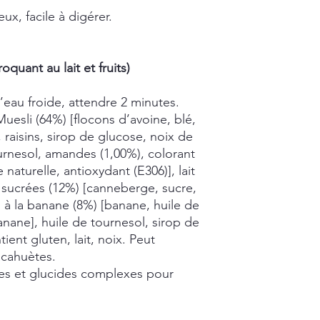
ux, facile à digérer.
quant au lait et fruits)
’eau froide, attendre 2 minutes.
uesli (64%) [flocons d’avoine, blé,
 raisins, sirop de glucose, noix de
urnesol, amandes (1,00%), colorant
le naturelle, antioxydant (E306)], lait
sucrées (12%) [canneberge, sucre,
s à la banane (8%) [banane, huile de
nane], huile de tournesol, sirop de
ient gluten, lait, noix. Peut
acahuètes.
res et glucides complexes pour
.