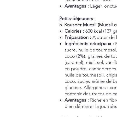
Avantages :
Léger, onctue
Petits-déjeuners :
5. Knusper Muesli (Muesli cro
Calories :
600 kcal (137 g)
Préparation :
Ajouter de l
Ingrédients principaux :
M
sucre, huile de tournesol,
coco (2%), graines de to
(caramel), miel, sel, vanil
en poudre, canneberges 
huile de tournesol], chip
coco, sucre, arôme de ba
glucose. Allergènes : cont
contenir des traces de c
Avantages :
Riche en fib
bien démarrer la journée