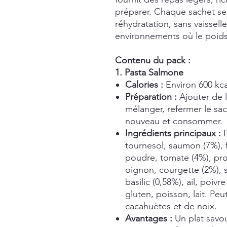
préparer. Chaque sachet s
réhydratation, sans vaissell
environnements où le poids e
Contenu du pack :
1. Pasta Salmone
Calories :
Environ 600 kca
Préparation :
Ajouter de 
mélanger, refermer le sa
nouveau et consommer.
Ingrédients principaux :
P
tournesol, saumon (7%), 
poudre, tomate (4%), prot
oignon, courgette (2%), s
basilic (0,58%), ail, poivr
gluten, poisson, lait. Pe
cacahuètes et de noix.
Avantages :
Un plat savou