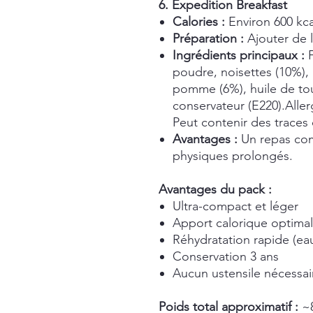
6. Expedition Breakfast
Calories :
Environ 600 kca
Préparation :
Ajouter de l
Ingrédients principaux :
F
poudre, noisettes (10%), r
pomme (6%), huile de tou
conservateur (E220).Allerg
Peut contenir des traces
Avantages :
Un repas comp
physiques prolongés.
Avantages du pack :
Ultra-compact et léger
Apport calorique optimal
Réhydratation rapide (ea
Conservation 3 ans
Aucun ustensile nécessai
Poids total approximatif :
~8