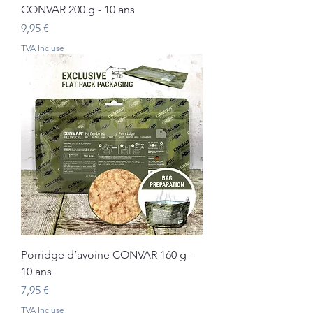
CONVAR 200 g - 10 ans
Prix
9,95 €
TVA Incluse
Porridge d’avoine CONVAR 160 g -
10 ans
Prix
7,95 €
TVA Incluse