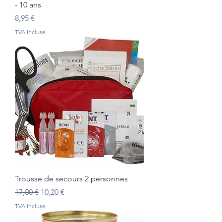
- 10 ans
Prix
8,95 €
TVA Incluse
Trousse de secours 2 personnes
Prix original
Prix promotionnel
17,00 €
10,20 €
TVA Incluse