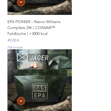
EPA PIONIER – Ration Militaire
Complète 24h | CONVAR™
Feldküche | +3000 kcal
Prix
49,00 €
TVA Incluse