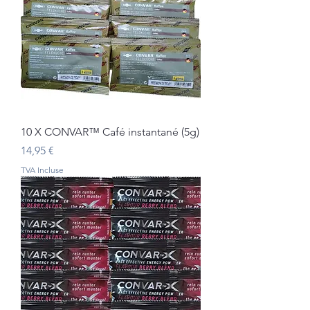
10 X CONVAR™ Café instantané (5g)
Prix
14,95 €
TVA Incluse