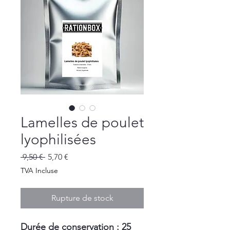
Lamelles de poulet
lyophilisées
Prix
Prix
 9,50 € 
5,70 €
original
promotionnel
TVA Incluse
Rupture de stock
Durée de conservation : 25