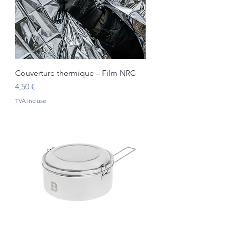
Couverture thermique – Film NRC
Prix
4,50 €
TVA Incluse