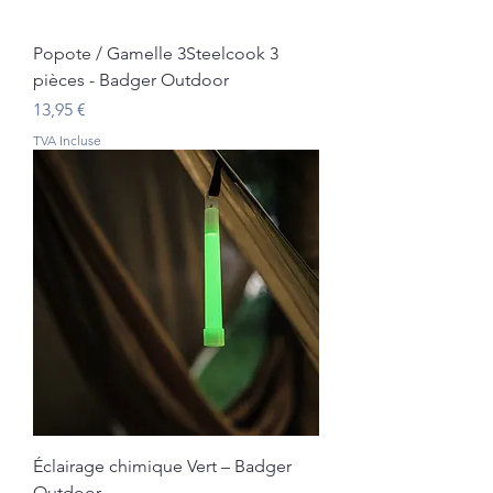
Popote / Gamelle 3Steelcook 3
pièces - Badger Outdoor
Prix
13,95 €
TVA Incluse
Éclairage chimique Vert – Badger
Outdoor