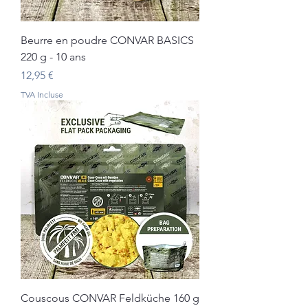
Beurre en poudre CONVAR BASICS
220 g - 10 ans
Prix
12,95 €
TVA Incluse
Couscous CONVAR Feldküche 160 g