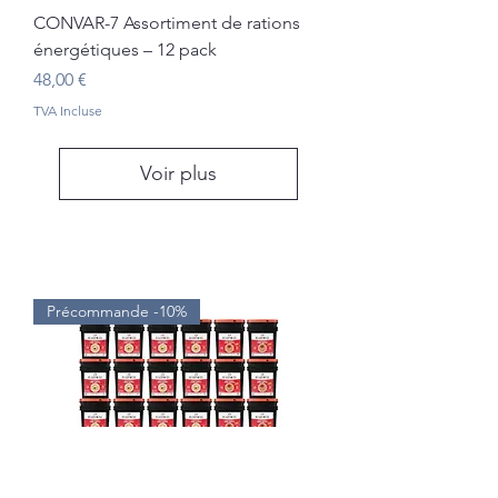
CONVAR-7 Assortiment de rations
énergétiques – 12 pack
Prix
48,00 €
TVA Incluse
Voir plus
Précommande -10%