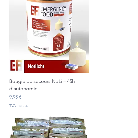
Bougie de secours NoLi – 45h
d’autonomie
Prix
9,95 €
TVA Incluse