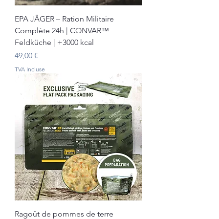
EPA JÄGER – Ration Militaire
Complète 24h | CONVAR™
Feldküche | +3000 kcal
Prix
49,00 €
TVA Incluse
Ragoût de pommes de terre