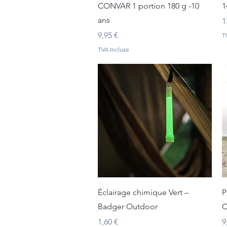
CONVAR 1 portion 180 g -10
1
ans
P
1
Prix
9,95 €
T
TVA Incluse
Aperçu rapide
Éclairage chimique Vert –
P
Badger Outdoor
C
Prix
P
1,60 €
9