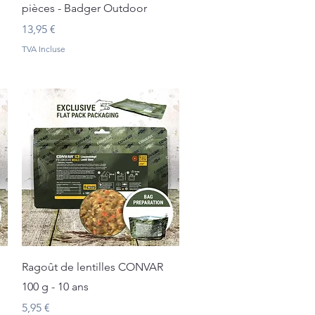
pièces - Badger Outdoor
Prix
13,95 €
TVA Incluse
Aperçu rapide
Ragoût de lentilles CONVAR
100 g - 10 ans
Prix
5,95 €