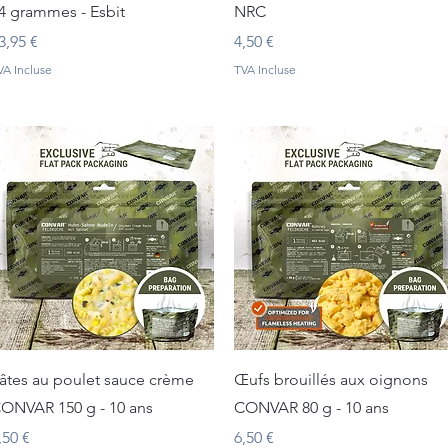
4 grammes - Esbit
NRC
rix
Prix
3,95 €
4,50 €
VA Incluse
TVA Incluse
Aperçu rapide
Aperçu rapide
âtes au poulet sauce crème
Œufs brouillés aux oignons
ONVAR 150 g - 10 ans
CONVAR 80 g - 10 ans
rix
Prix
,50 €
6,50 €