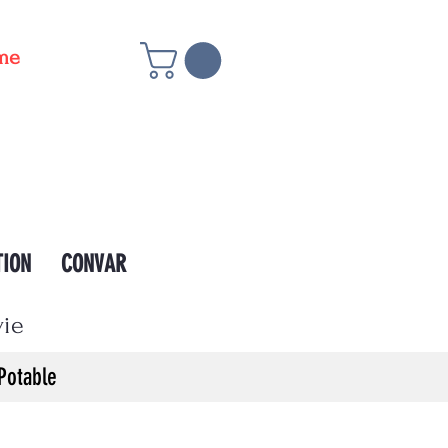
ême
TION
CONVAR
vie
Potable