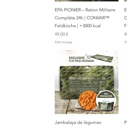
Aperçu rapide
EPA PIONIER – Ration Militaire
E
Complète 24h | CONVAR™
C
Feldküche | +3000 kcal
F
Prix
P
49,00 €
4
TVA Incluse
T
Aperçu rapide
Jambalaya de légumes
P