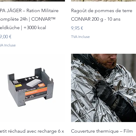
Aperçu rapide
Aperçu rapide
PA JÄGER – Ration Militaire
Ragoût de pommes de terre
omplète 24h | CONVAR™
CONVAR 200 g - 10 ans
eldküche | +3000 kcal
Prix
9,95 €
rix
9,00 €
TVA Incluse
VA Incluse
Aperçu rapide
Aperçu rapide
etit réchaud avec recharge 6 x
Couverture thermique – Film