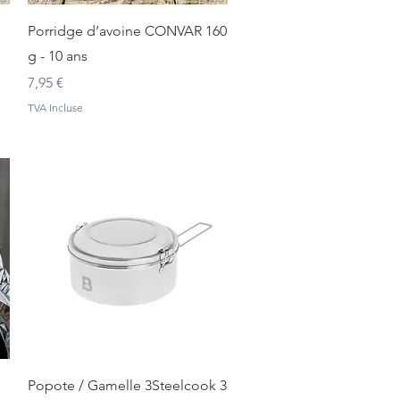
Aperçu rapide
Porridge d’avoine CONVAR 160
g - 10 ans
Prix
7,95 €
TVA Incluse
Aperçu rapide
Popote / Gamelle 3Steelcook 3