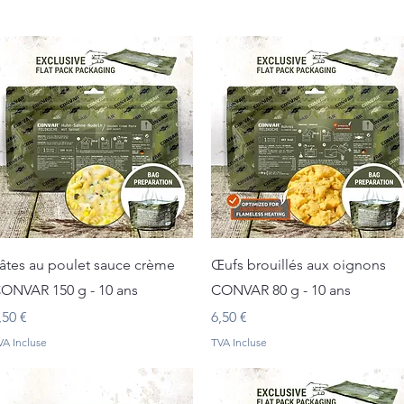
Aperçu rapide
Aperçu rapide
âtes au poulet sauce crème
Œufs brouillés aux oignons
ONVAR 150 g - 10 ans
CONVAR 80 g - 10 ans
rix
Prix
,50 €
6,50 €
VA Incluse
TVA Incluse