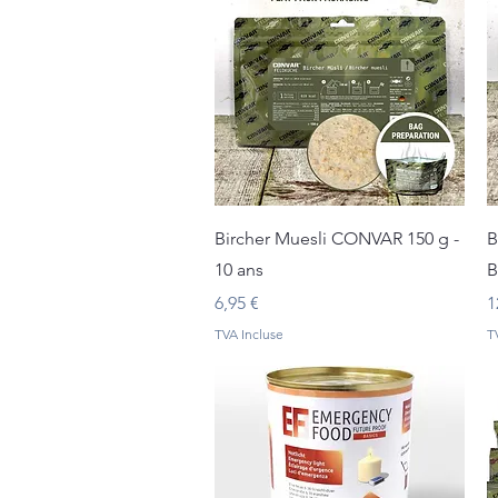
Aperçu rapide
Bircher Muesli CONVAR 150 g -
B
10 ans
B
Prix
P
6,95 €
1
TVA Incluse
T