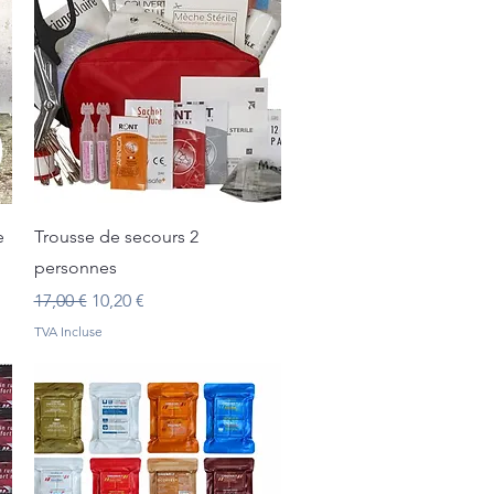
Aperçu rapide
e
Trousse de secours 2
personnes
Prix original
Prix promotionnel
17,00 €
10,20 €
TVA Incluse