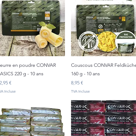
Aperçu rapide
Aperçu rapide
eurre en poudre CONVAR
Couscous CONVAR Feldküch
ASICS 220 g - 10 ans
160 g - 10 ans
rix
Prix
2,95 €
8,95 €
VA Incluse
TVA Incluse