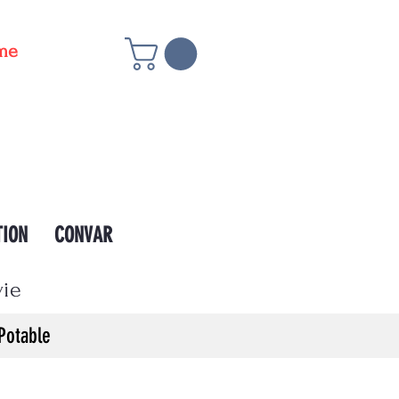
ême
TION
CONVAR
vie
Potable