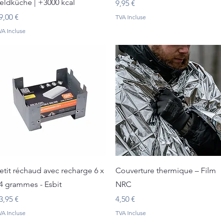
eldküche | +3000 kcal
Prix
9,95 €
rix
9,00 €
TVA Incluse
VA Incluse
Aperçu rapide
Aperçu rapide
etit réchaud avec recharge 6 x
Couverture thermique – Film
4 grammes - Esbit
NRC
rix
Prix
3,95 €
4,50 €
VA Incluse
TVA Incluse