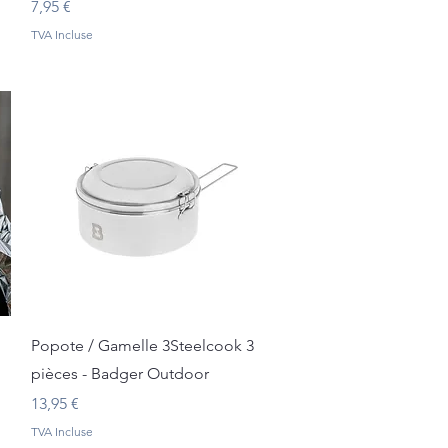
Prix
7,95 €
TVA Incluse
Aperçu rapide
Popote / Gamelle 3Steelcook 3
pièces - Badger Outdoor
Prix
13,95 €
TVA Incluse