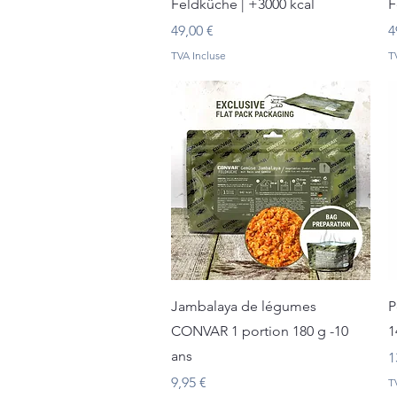
Feldküche | +3000 kcal
F
Prix
P
49,00 €
4
TVA Incluse
T
Aperçu rapide
Jambalaya de légumes
P
CONVAR 1 portion 180 g -10
1
ans
P
1
Prix
9,95 €
T