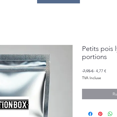
Petits pois 
portions
Prix
Prix
 7,95 € 
4,77 €
original
promo
TVA Incluse
Ru