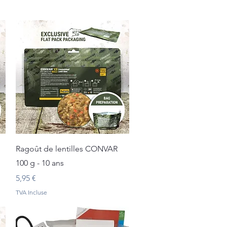
Aperçu rapide
Ragoût de lentilles CONVAR
100 g - 10 ans
Prix
5,95 €
TVA Incluse