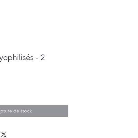
lyophilisés - 2
tionnel
pture de stock