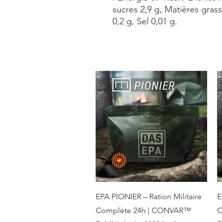
sucres 2,9 g, Matières gras
0,2 g, Sel 0,01 g.
Aperçu rapide
EPA PIONIER – Ration Militaire
E
Complète 24h | CONVAR™
C