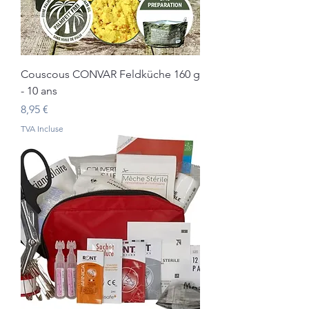
Couscous CONVAR Feldküche 160 g
- 10 ans
Prix
8,95 €
TVA Incluse