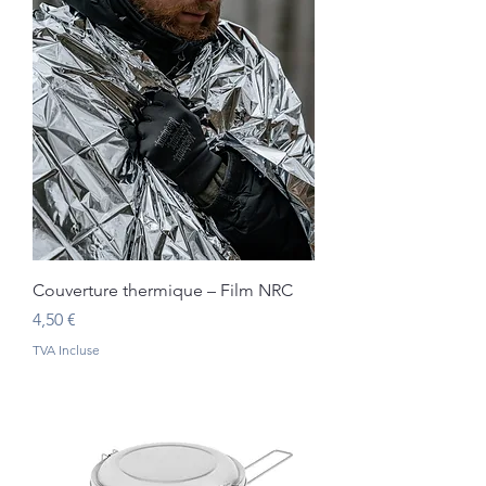
Couverture thermique – Film NRC
Prix
4,50 €
TVA Incluse