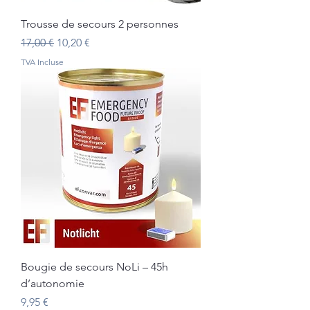
Trousse de secours 2 personnes
Prix original
Prix promotionnel
17,00 €
10,20 €
TVA Incluse
Bougie de secours NoLi – 45h
d’autonomie
Prix
9,95 €