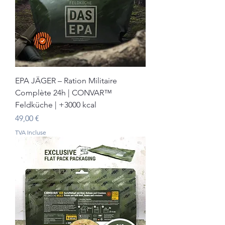
EPA JÄGER – Ration Militaire
Complète 24h | CONVAR™
Feldküche | +3000 kcal
Prix
49,00 €
TVA Incluse