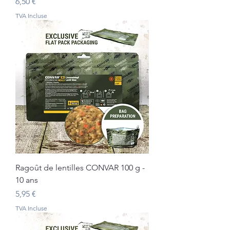
Prix
6,50 €
TVA Incluse
Ragoût de lentilles CONVAR 100 g -
10 ans
Prix
5,95 €
TVA Incluse