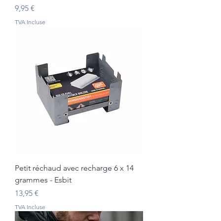
Prix
9,95 €
TVA Incluse
Petit réchaud avec recharge 6 x 14
grammes - Esbit
Prix
13,95 €
TVA Incluse