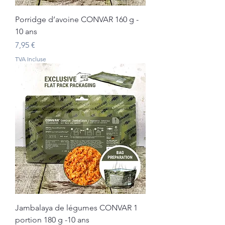
Porridge d’avoine CONVAR 160 g -
10 ans
Prix
7,95 €
TVA Incluse
Jambalaya de légumes CONVAR 1
portion 180 g -10 ans