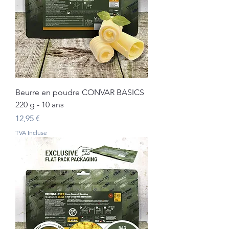
Beurre en poudre CONVAR BASICS
220 g - 10 ans
Prix
12,95 €
TVA Incluse