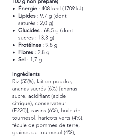
100 g non préparé)
Énergie
: 408 kcal (1709 kJ)
Lipides
: 9,7 g (dont
saturés : 2,0 g)
Glucides
: 68,5 g (dont
sucres : 13,3 g)
Protéines
: 9,8 g
Fibres
: 2,8 g
Sel
: 1,7 g
Ingrédients
Riz (55%), lait en poudre,
ananas sucrés (6%) [ananas,
sucre, acidifiant (acide
citrique), conservateur
(E220)], raisins (6%), huile de
tournesol, haricots verts (4%),
fécule de pommes de terre,
graines de tournesol (4%),