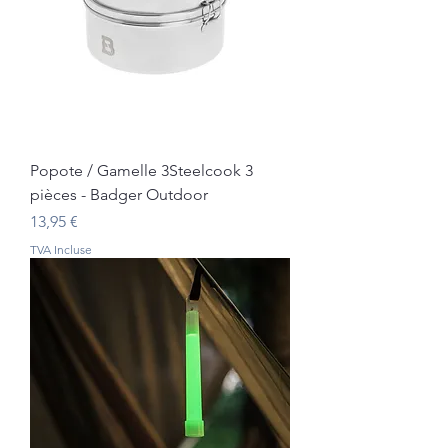
Popote / Gamelle 3Steelcook 3
pièces - Badger Outdoor
Prix
13,95 €
TVA Incluse