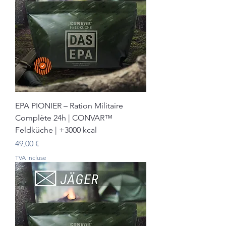
EPA PIONIER – Ration Militaire
Complète 24h | CONVAR™
Feldküche | +3000 kcal
Prix
49,00 €
TVA Incluse